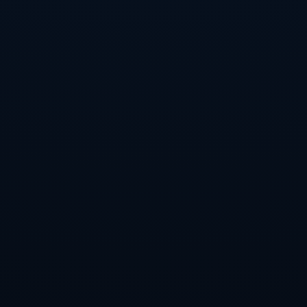
0512-