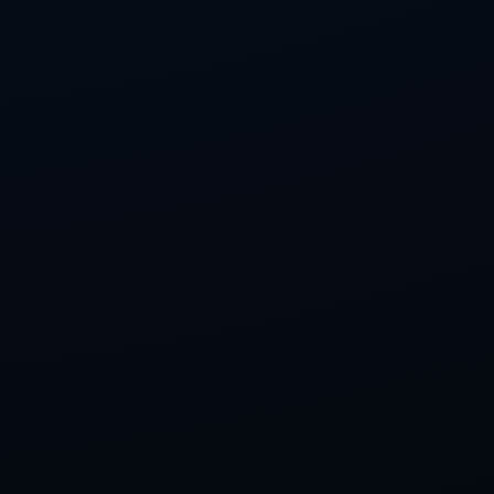
站首页
于我们
务优势
队介绍
闻资讯
系我们
大在线买球网址