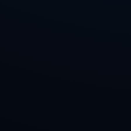
十大在线买球网址「阿文推荐」，提供权威正
类型赛事数据与实时赔率，让玩家体验...
十大在线买球网