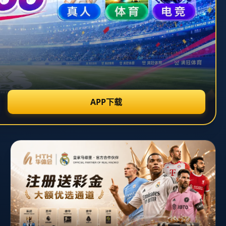
网站首页
团队介绍