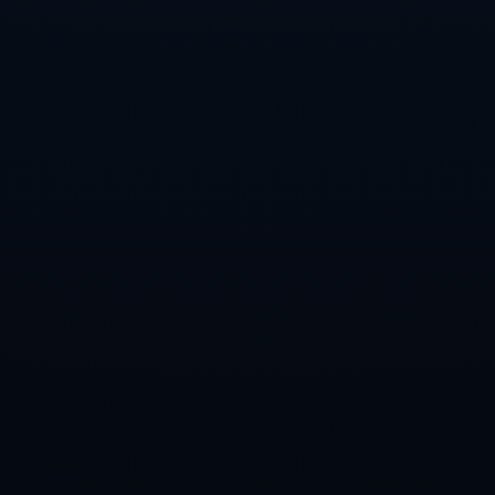
规体育投注平台名单，汇聚多
友情链接
网
关
服
团
新
联
址-十大正规买球网址有哪些-买足球的正规平台
All Rights by
十