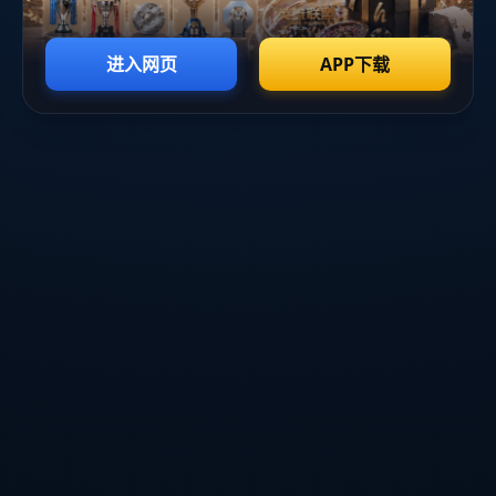
Megan Nelson
广西壮
南丹县
Contractors Operation Head
admin@
0512-
Sarah Mathew
广西壮
南丹县
Builder
admin@